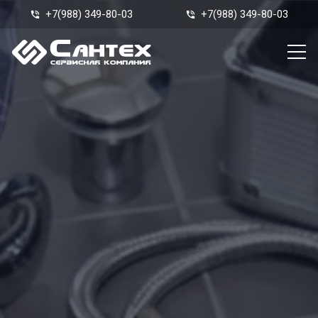
+7(988) 349-80-03
+7(988) 349-80-03
phone_in_talk
phone_in_talk