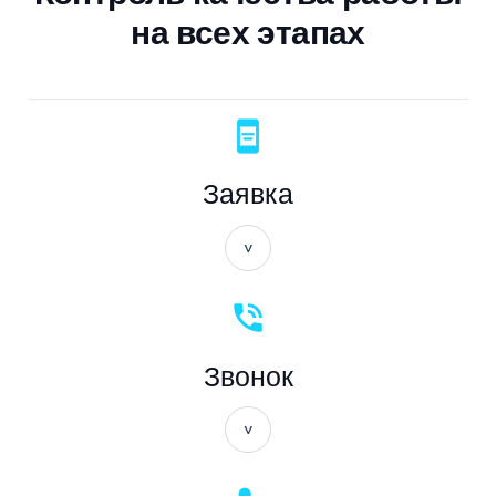
на всех этапах
aod
Заявка
phone_in_talk
Звонок