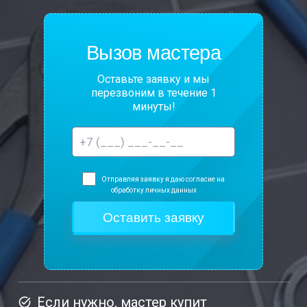
Вызов мастера
Оставьте заявку и мы
перезвоним в течение 1
минуты!
Отправляя заявку я даю согласие на
обработку личных данных
Если нужно, мастер купит
task_alt