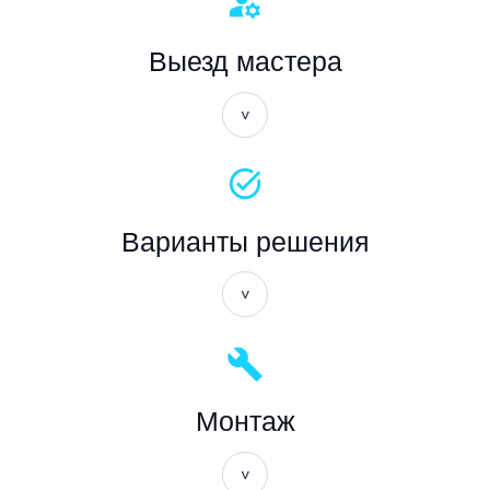
manage_accounts
Выезд мастера
task_alt
Варианты решения
build
Монтаж